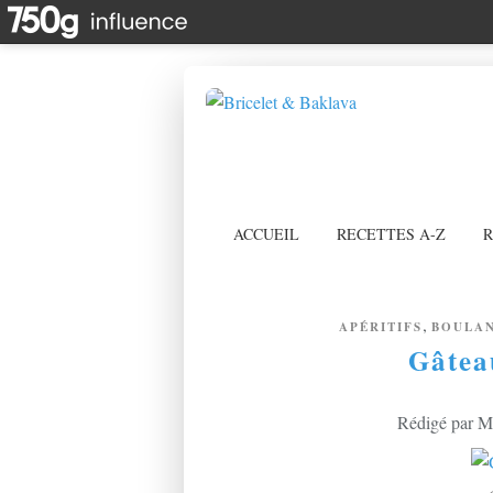
ACCUEIL
RECETTES A-Z
R
,
APÉRITIFS
BOULA
Gâtea
Rédigé par Mi