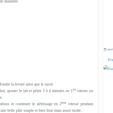
de diamètre
06/07
Pom
 fondre la levure ainsi que le sucre
ère
ot, ajouter le lait et pétrir 3 à 4 minutes en 1
vitesse ou
e.
ème
indoux et continuer le pétrissage en 2
vitesse pendant
une belle pâte souple et bien lisse mais assez molle.