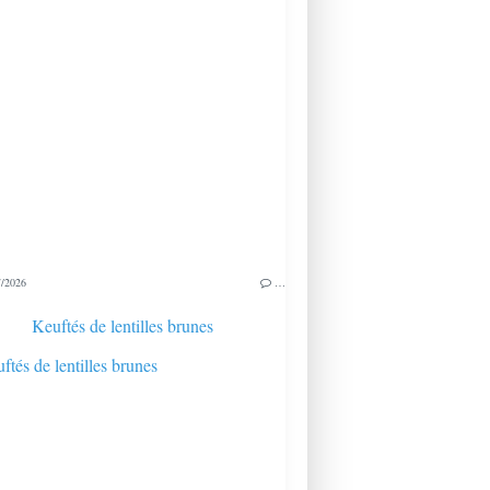
/2026
…
Keuftés de lentilles brunes