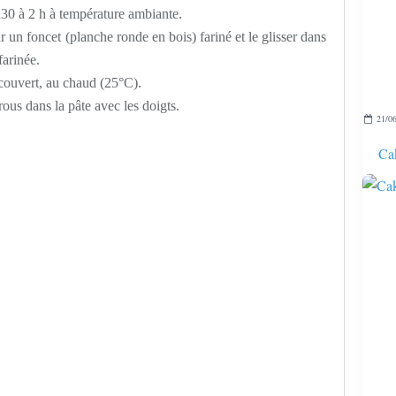
1h30 à 2 h à température ambiante.
r un foncet (planche ronde en bois) fariné et le glisser dans
farinée.
 couvert, au chaud (25°C).
rous dans la pâte avec les doigts.
21/06
Cak