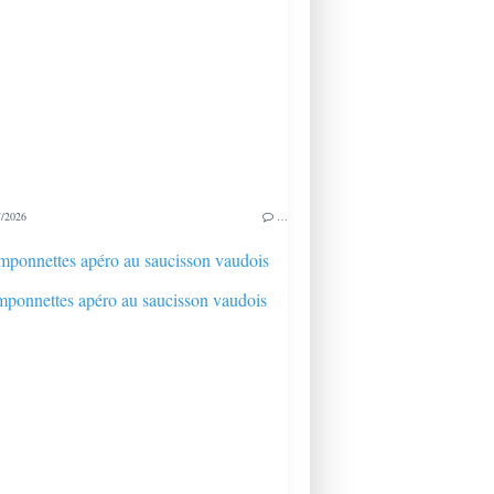
/2026
…
ponnettes apéro au saucisson vaudois