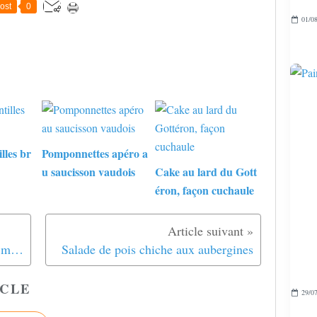
ost
0
01/08
lles br
Pomponnettes apéro a
u saucisson vaudois
Cake au lard du Gott
éron, façon cuchaule
Poulet fermier au vin jaune et aux morilles
Salade de pois chiche aux aubergines
CLE
29/07