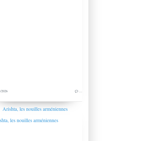
/2026
…
Arishta, les nouilles arméniennes