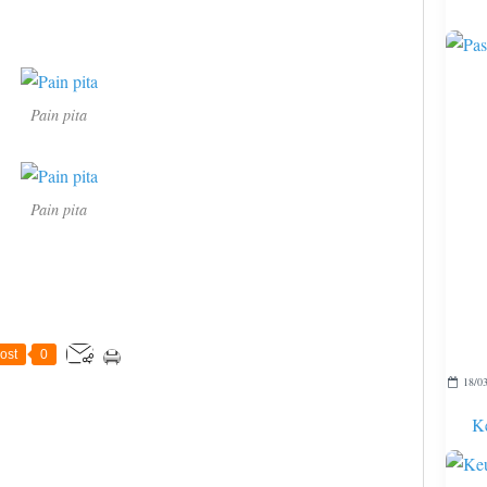
Pain pita
Pain pita
ost
0
18/03
Ke