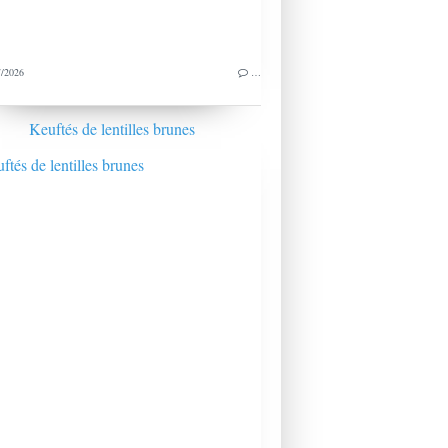
/2026
…
Keuftés de lentilles brunes