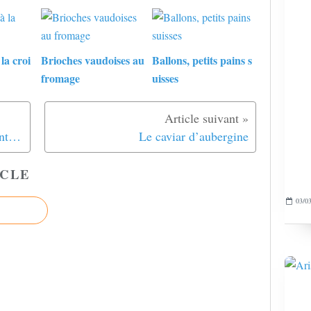
la croi
Brioches vaudoises au
Ballons, petits pains s
fromage
uisses
Ma baguette au levain, ridiculement facile
Le caviar d’aubergine
CLE
03/03