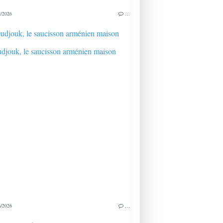
/2026
…
udjouk, le saucisson arménien maison
/2026
…