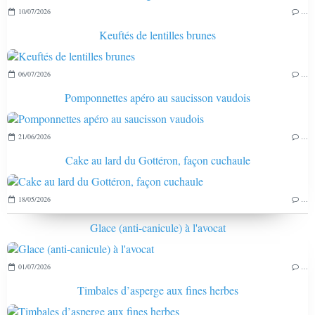
10/07/2026
…
Keuftés de lentilles brunes
06/07/2026
…
Pomponnettes apéro au saucisson vaudois
21/06/2026
…
Cake au lard du Gottéron, façon cuchaule
18/05/2026
…
Glace (anti-canicule) à l'avocat
01/07/2026
…
Timbales d’asperge aux fines herbes