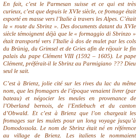
En fait, c’est le Parmesan suisse et ce qui est très
curieux, c’est que depuis le
XVIe siècle, ce fromage était
exporté en masse vers l’Italie à travers les Alpes. C’était
la « route du Sbrinz ». Des documents datant du XVIe
siècle témoignent déjà que le « formaggio di Sbrinzo »
était transporté vers l’Italie à dos de mulet par les cols
du Brünig, du Grimsel et de Gries afin de réjouir le fin
palais du pape Clément VIII (1592 – 1605). Le pape
Clément, préférait-il le Sbrinz au Parmigiano ??? Dieu
seul le sait.
C’est à Brienz, jolie cité sur les rives du lac du même
nom, que les fromagers de l’époque venaient livrer (par
bateau) et négocier les meules en provenance de
l’Oberland bernois, de l’Entlebuch et du canton
d’Obwald. Et c’est à Brienz que l’on chargeait les
fromages sur les mulets pour un long voyage jusqu’à
Domodossola. Le nom de Sbrinz était né en référence
au village de Brienz. Les italiens le nommaient