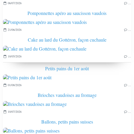
06/07/2026
…
Pomponnettes apéro au saucisson vaudois
21/06/2026
…
Cake au lard du Gottéron, façon cuchaule
18/05/2026
…
Petits pains du 1er août
01/08/2026
…
Brioches vaudoises au fromage
10/07/2026
…
Ballons, petits pains suisses