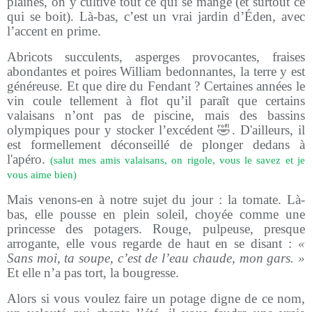
plaines, on y cultive tout ce qui se mange (et surtout ce
qui se boit). Là-bas, c’est un vrai jardin d’Éden, avec
l’accent en prime.
Abricots succulents, asperges provocantes, fraises
abondantes et poires William bedonnantes, la terre y est
généreuse. Et que dire du Fendant ? Certaines années le
vin coule tellement à flot qu’il paraît que certains
valaisans n’ont pas de piscine, mais des bassins
olympiques pour y stocker l’excédent
🤣
. D'ailleurs, il
est formellement déconseillé de plonger dedans à
l'apéro.
(salut mes amis valaisans, on rigole, vous le savez et je
vous aime bien)
Mais venons-en à notre sujet du jour : la tomate. Là-
bas, elle pousse en plein soleil, choyée comme une
princesse des potagers. Rouge, pulpeuse, presque
arrogante, elle vous regarde de haut en se disant :
«
Sans moi, ta soupe, c’est de l’eau chaude, mon gars. »
Et elle n’a pas tort, la bougresse.
Alors si vous voulez faire un potage digne de ce nom,