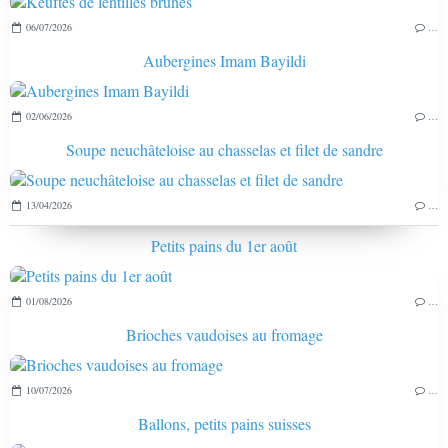
06/07/2026
…
Aubergines Imam Bayildi
02/06/2026
…
Soupe neuchâteloise au chasselas et filet de sandre
13/04/2026
…
Petits pains du 1er août
01/08/2026
…
Brioches vaudoises au fromage
10/07/2026
…
Ballons, petits pains suisses