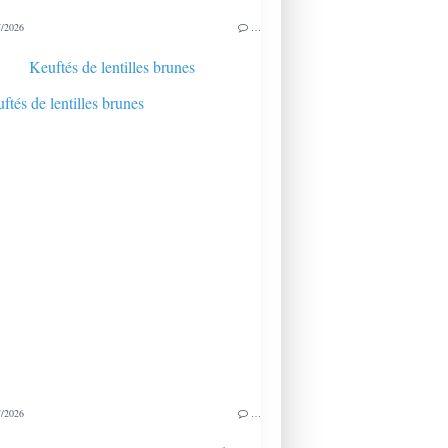
/2026
…
Keuftés de lentilles brunes
/2026
…