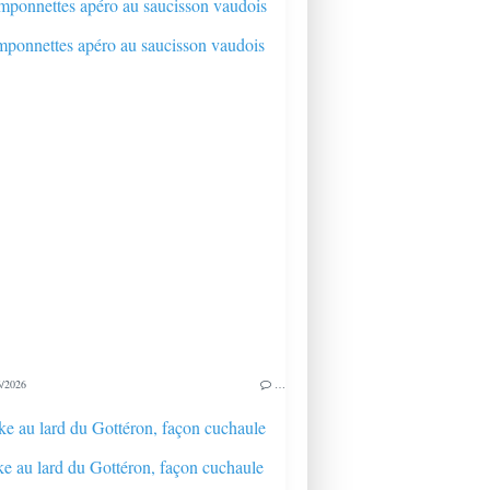
ponnettes apéro au saucisson vaudois
/2026
…
e au lard du Gottéron, façon cuchaule