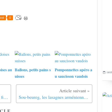
ost
0
ises au
Ballons, petits pains s
Pomponnettes apéro a
18/05
uisses
u saucisson vaudois
Le meilleur des baklava, avec pâte filo maison
Sou-beureg, les lasagnes arméniennes au fromage
CLE