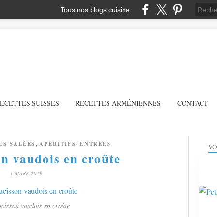
Tous nos blogs cuisine
ECETTES SUISSES
RECETTES ARMÉNIENNES
CONTACT
,
,
ES SALÉES
APÉRITIFS
ENTRÉES
VO
on vaudois en croûte
1 MARS 2019
ucisson vaudois en croûte