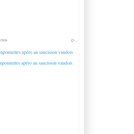
/2026
…
ponnettes apéro au saucisson vaudois