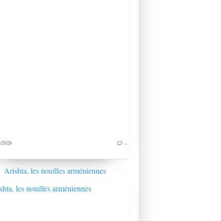
/2026
…
Arishta, les nouilles arméniennes