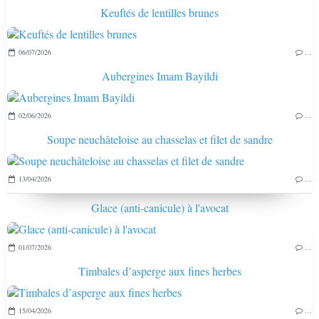
Keuftés de lentilles brunes
06/07/2026
…
Aubergines Imam Bayildi
02/06/2026
…
Soupe neuchâteloise au chasselas et filet de sandre
13/04/2026
…
Glace (anti-canicule) à l'avocat
01/07/2026
…
Timbales d’asperge aux fines herbes
15/04/2026
…