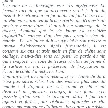
jaune.
L’origine de ce breuvage reste très mystérieuse. La
légende raconte que sa découverte serait le fruit du
hasard. En retrouvant un fût oublié au fond de sa cave,
un vigneron aurait eu la belle surprise de découvrir un
précieux nectar doré ! Il aurait été dommage de le
gâcher, d’autant que le vin jaune est considéré
aujourd’hui comme l’un des plus grands vins du
monde. Le vin jaune doit sa typicité à son processus
unique d’élaboration. Après fermentation, il est
conservé six ans et trois mois en fûts de chêne sans
ouillage, c’est-à-dire sans compléter la partie du vin
qui s’évapore. Un voile de levures va alors se former à
la surface du vin, le préservant de l’oxydation en
évitant le contact direct avec l’air.
Contrairement aux idées reçues, le vin Jaune du Jura
n’est pas sucré. C’est l’un des vins les plus secs du
monde ! À l’opposé des vins rouge et blanc qui
disposent de plusieurs cépages, le vin jaune n’en
possède qu’un seul : le savagnin. Mais il faut être
aguerri et formé pour réellement apprécier ce vin,
comme ma compagne d’ailleurs. Par contre, en cuisine,