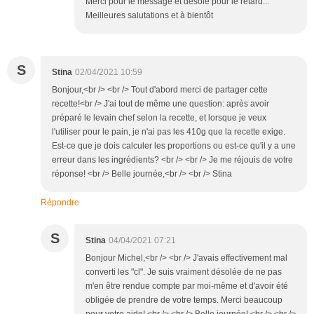
Merci pour le message et désolé pour le retard...
Meilleures salutations et à bientôt
S
Stina
02/04/2021 10:59
Bonjour,<br /> <br /> Tout d'abord merci de partager cette
recette!<br /> J'ai tout de même une question: après avoir
préparé le levain chef selon la recette, et lorsque je veux
l'utiliser pour le pain, je n'ai pas les 410g que la recette exige.
Est-ce que je dois calculer les proportions ou est-ce qu'il y a une
erreur dans les ingrédients? <br /> <br /> Je me réjouis de votre
réponse! <br /> Belle journée,<br /> <br /> Stina
Répondre
S
Stina
04/04/2021 07:21
Bonjour Michel,<br /> <br /> J'avais effectivement mal
converti les "cl". Je suis vraiment désolée de ne pas
m'en être rendue compte par moi-même et d'avoir été
obligée de prendre de votre temps. Merci beaucoup
pour votre aide! <br /> <br /> Belle journée! <br /> <br />