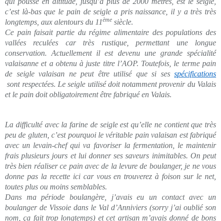
qui pousse en altitude, jusqu’à plus de 2000 mètres, est le seigle,
c’est là-bas que le pain de seigle a pris naissance, il y a très très
ème
longtemps, aux alentours du 11
siècle.
Ce pain faisait partie du régime alimentaire des populations des
vallées reculées car très rustique, permettant une longue
conservation. Actuellement il est devenu une grande spécialité
valaisanne et a obtenu à juste titre l’AOP. Toutefois, le terme pain
de seigle valaisan ne peut être utilisé que si ses
spécifications
sont respectées. Le seigle utilisé doit notamment provenir du Valais
et le pain doit obligatoirement être fabriqué en Valais.
La difficulté avec la farine de seigle est qu’elle ne contient que très
peu de gluten, c’est pourquoi le véritable pain valaisan est fabriqué
avec un levain-chef qui va favoriser la fermentation, le maintenir
frais plusieurs jours et lui donner ses saveurs inimitables. On peut
très bien réaliser ce pain avec de la levure de boulanger, je ne vous
donne pas la recette ici car vous en trouverez à foison sur le net,
toutes plus ou moins semblables.
Dans ma période boulangère, j’avais eu un contact avec un
boulanger de Vissoie dans le Val d’Anniviers (sorry j’ai oublié son
nom, ça fait trop longtemps) et cet artisan m’avais donné de bons