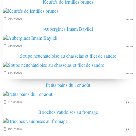
Keuftés de lentilles brunes
06/07/2026
…
Aubergines Imam Bayildi
02/06/2026
…
Soupe neuchâteloise au chasselas et filet de sandre
13/04/2026
…
Petits pains du 1er août
01/08/2026
…
Brioches vaudoises au fromage
10/07/2026
…