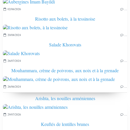
02/06/2026
…
Risotto aux bolets, à la tessinoise
20/08/2024
…
Salade Khorovats
26/07/2024
…
Mouhammara, crème de poivrons, aux noix et à la grenade
26/06/2024
…
Arishta, les nouilles arméniennes
29/07/2026
…
Keuftés de lentilles brunes