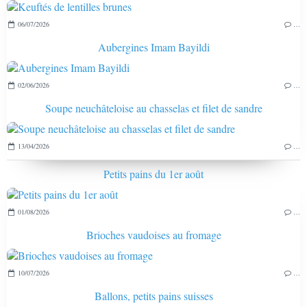
06/07/2026
…
Aubergines Imam Bayildi
02/06/2026
…
Soupe neuchâteloise au chasselas et filet de sandre
13/04/2026
…
Petits pains du 1er août
01/08/2026
…
Brioches vaudoises au fromage
10/07/2026
…
Ballons, petits pains suisses