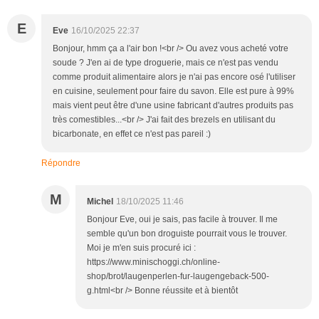
E
Eve
16/10/2025 22:37
Bonjour, hmm ça a l'air bon !<br /> Ou avez vous acheté votre
soude ? J'en ai de type droguerie, mais ce n'est pas vendu
comme produit alimentaire alors je n'ai pas encore osé l'utiliser
en cuisine, seulement pour faire du savon. Elle est pure à 99%
mais vient peut être d'une usine fabricant d'autres produits pas
très comestibles...<br /> J'ai fait des brezels en utilisant du
bicarbonate, en effet ce n'est pas pareil :)
Répondre
M
Michel
18/10/2025 11:46
Bonjour Eve, oui je sais, pas facile à trouver. Il me
semble qu'un bon droguiste pourrait vous le trouver.
Moi je m'en suis procuré ici :
https://www.minischoggi.ch/online-
shop/brot/laugenperlen-fur-laugengeback-500-
g.html<br /> Bonne réussite et à bientôt