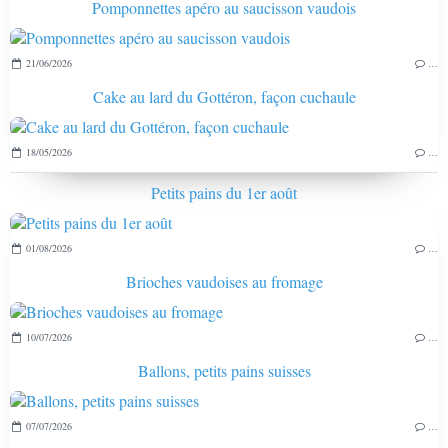
Pomponnettes apéro au saucisson vaudois
21/06/2026
…
Cake au lard du Gottéron, façon cuchaule
18/05/2026
…
Petits pains du 1er août
01/08/2026
…
Brioches vaudoises au fromage
10/07/2026
…
Ballons, petits pains suisses
07/07/2026
…