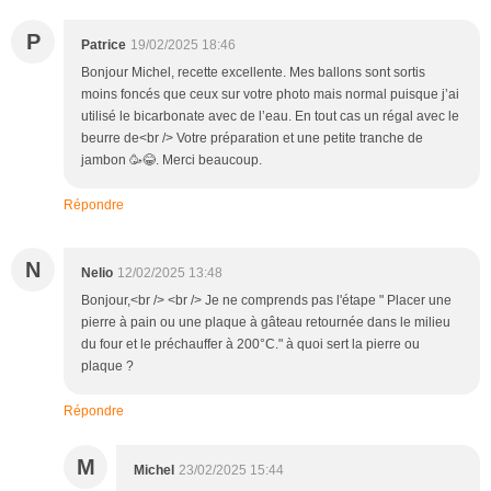
P
Patrice
19/02/2025 18:46
Bonjour Michel, recette excellente. Mes ballons sont sortis
moins foncés que ceux sur votre photo mais normal puisque j’ai
utilisé le bicarbonate avec de l’eau. En tout cas un régal avec le
beurre de<br /> Votre préparation et une petite tranche de
jambon 🥳😂. Merci beaucoup.
Répondre
N
Nelio
12/02/2025 13:48
Bonjour,<br /> <br /> Je ne comprends pas l'étape " Placer une
pierre à pain ou une plaque à gâteau retournée dans le milieu
du four et le préchauffer à 200°C." à quoi sert la pierre ou
plaque ?
Répondre
M
Michel
23/02/2025 15:44