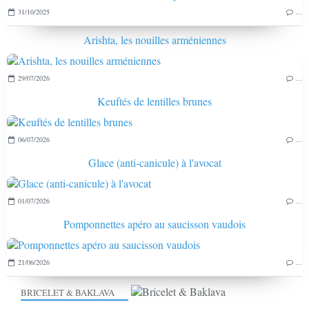
31/10/2025
…
Arishta, les nouilles arméniennes
29/07/2026
…
Keuftés de lentilles brunes
06/07/2026
…
Glace (anti-canicule) à l'avocat
01/07/2026
…
Pomponnettes apéro au saucisson vaudois
21/06/2026
…
BRICELET & BAKLAVA