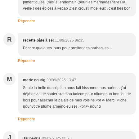
piment du sel (mis le lendemain (pour les marinades faites la
veille ) des épices à kebab ,c'est crousti moelleux , c'est tres bon
Répondre
R
recette pâte à sel
11/09/2025 06:35
Encore quelques jours pour profiter des barbecues !
Répondre
M
marie nourig
09/09/2025 13:47
Seule la belle description nous fait frissonner nos narines. j'ai
déjà envie de sauter sur mon balcon pour allumer un bon feu de
bois pour allécher le palais de mes voisins.<br /> Merci Michel
pour votre plume arméno-suisse. <br /> nourig
Répondre
J
Jauneyris
09/09/2025 08:26