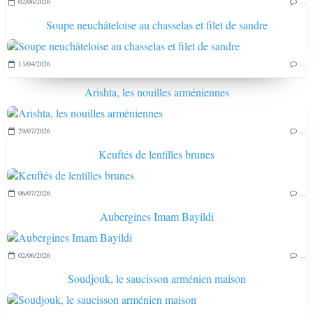
02/06/2026
…
Soupe neuchâteloise au chasselas et filet de sandre
13/04/2026
…
Arishta, les nouilles arméniennes
29/07/2026
…
Keuftés de lentilles brunes
06/07/2026
…
Aubergines Imam Bayildi
02/06/2026
…
Soudjouk, le saucisson arménien maison