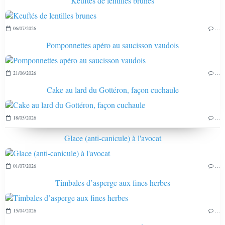
Keuftés de lentilles brunes
06/07/2026
…
Pomponnettes apéro au saucisson vaudois
21/06/2026
…
Cake au lard du Gottéron, façon cuchaule
18/05/2026
…
Glace (anti-canicule) à l'avocat
01/07/2026
…
Timbales d’asperge aux fines herbes
15/04/2026
…