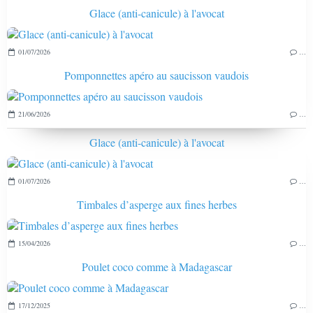
Glace (anti-canicule) à l'avocat
01/07/2026
…
Pomponnettes apéro au saucisson vaudois
21/06/2026
…
Glace (anti-canicule) à l'avocat
01/07/2026
…
Timbales d’asperge aux fines herbes
15/04/2026
…
Poulet coco comme à Madagascar
17/12/2025
…