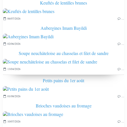
Keuftés de lentilles brunes
06/07/2026
…
Aubergines Imam Bayildi
02/06/2026
…
Soupe neuchâteloise au chasselas et filet de sandre
13/04/2026
…
Petits pains du 1er août
01/08/2026
…
Brioches vaudoises au fromage
10/07/2026
…