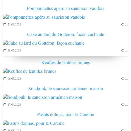
Pomponnettes apéro au saucisson vaudois
21/06/2026
…
Cake au lard du Gottéron, façon cuchaule
18/05/2026
…
Keuftés de lentilles brunes
06/07/2026
…
Soudjouk, le saucisson arménien maison
17/04/2026
…
Pasuts dolmas, pour le Carême
18/03/2026
…