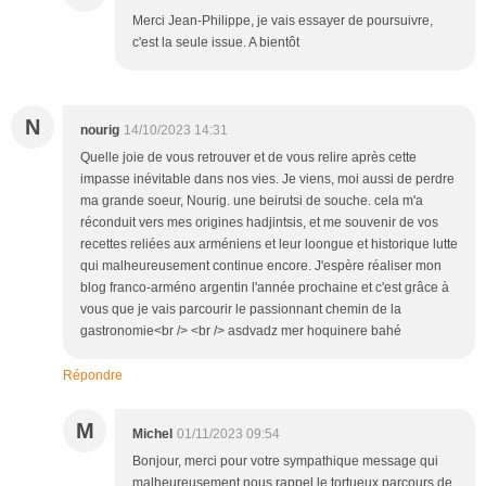
Merci Jean-Philippe, je vais essayer de poursuivre,
c'est la seule issue. A bientôt
N
nourig
14/10/2023 14:31
Quelle joie de vous retrouver et de vous relire après cette
impasse inévitable dans nos vies. Je viens, moi aussi de perdre
ma grande soeur, Nourig. une beirutsi de souche. cela m'a
réconduit vers mes origines hadjintsis, et me souvenir de vos
recettes reliées aux arméniens et leur loongue et historique lutte
qui malheureusement continue encore. J'espère réaliser mon
blog franco-arméno argentin l'année prochaine et c'est grâce à
vous que je vais parcourir le passionnant chemin de la
gastronomie<br /> <br /> asdvadz mer hoquinere bahé
Répondre
M
Michel
01/11/2023 09:54
Bonjour, merci pour votre sympathique message qui
malheureusement nous rappel le tortueux parcours de