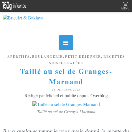
MENU
,
,
,
APÉRITIFS
BOULANGERIE
PETIT-DÉJEUNER
RECETTES
SUISSES SALÉES
Taillé au sel de Granges-
Marnand
14 OCTOBRE 2023
Rédigé par Michel et publié depuis Overblog
Taillé au sel de Granges-Marnand
Il y a quelques temps je vous avais donné la recette du