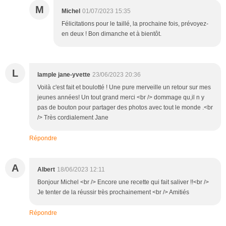
M
Michel
01/07/2023 15:35
Félicitations pour le taillé, la prochaine fois, prévoyez-
en deux ! Bon dimanche et à bientôt.
L
lample jane-yvette
23/06/2023 20:36
Voilà c'est fait et boulotté ! Une pure merveille un retour sur mes
jeunes années! Un tout grand merci <br /> dommage qu,il n y
pas de bouton pour partager des photos avec tout le monde .<br
/> Très cordialement Jane
Répondre
A
Albert
18/06/2023 12:11
Bonjour Michel <br /> Encore une recette qui fait saliver !!<br />
Je tenter de la réussir très prochainement <br /> Amitiés
Répondre