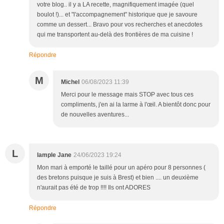
votre blog.. il y a LA recette, magnifiquement imagée (quel
boulot !)... et "l'accompagnement" historique que je savoure
comme un dessert... Bravo pour vos recherches et anecdotes
qui me transportent au-delà des frontières de ma cuisine !
Répondre
M
Michel
06/08/2023 11:39
Merci pour le message mais STOP avec tous ces
compliments, j'en ai la larme à l'œil. A bientôt donc pour
de nouvelles aventures...
L
lample Jane
24/06/2023 19:24
Mon mari à emporté le taillé pour un apéro pour 8 personnes (
des bretons puisque je suis à Brest) et bien .... un deuxième
n'aurait pas été de trop !!!! Ils ont ADORES
Répondre