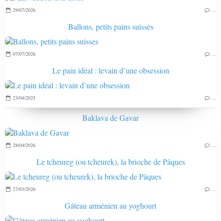
29/07/2026
…
Ballons, petits pains suisses
07/07/2026
…
Le pain idéal : levain d’une obsession
23/04/2025
…
Baklava de Gavar
28/04/2026
…
Le tcheureg (ou tcheurek), la brioche de Pâques
27/03/2026
…
Gâteau arménien au yoghourt