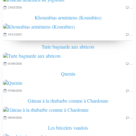
23/02/2026
…
Khourabias arméniens (Kourabies)
19/12/2025
…
Tarte bagnarde aux abricots
01/08/2026
…
Queniu
07/06/2026
…
Gâteau à la rhubarbe comme à Chardonne
09/04/2026
…
Les bricelets vaudois