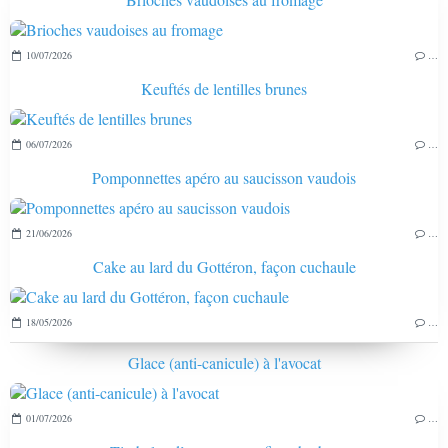
10/07/2026
…
Keuftés de lentilles brunes
06/07/2026
…
Pomponnettes apéro au saucisson vaudois
21/06/2026
…
Cake au lard du Gottéron, façon cuchaule
18/05/2026
…
Glace (anti-canicule) à l'avocat
01/07/2026
…