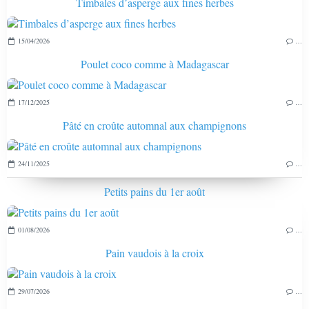
Timbales d’asperge aux fines herbes
15/04/2026
…
Poulet coco comme à Madagascar
17/12/2025
…
Pâté en croûte automnal aux champignons
24/11/2025
…
Petits pains du 1er août
01/08/2026
…
Pain vaudois à la croix
29/07/2026
…