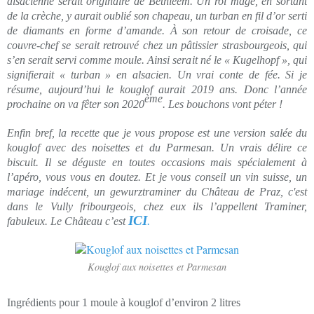
alsacienne serait originaire de Bethléem. Un roi mage, en sortant
de la crèche, y aurait oublié son chapeau, un turban en fil d’or serti
de diamants en forme d’amande. À son retour de croisade, ce
couvre-chef se serait retrouvé chez un pâtissier strasbourgeois, qui
s’en serait servi comme moule. Ainsi serait né le « Kugelhopf », qui
signifierait « turban » en alsacien. Un vrai conte de fée. Si je
résume,
aujourd’hui
le kouglof aurait 2019 ans. Donc l’année
ème
prochaine on va fêter son 2020
. Les bouchons vont péter !
Enfin bref, la recette que je vous propose est une version salée du
kouglof avec des noisettes et du Parmesan. Un vrais délire ce
biscuit. Il se déguste en toutes occasions mais spécialement à
l’apéro, vous vous en doutez. Et je vous conseil un vin suisse, un
mariage indécent, un
gewurztraminer
du Château de Praz, c'est
dans le Vully fribourgeois, chez eux ils l’appellent Traminer,
ICI
fabuleux. Le Château c’est
.
Kouglof aux noisettes et Parmesan
Ingrédients pour 1 moule à kouglof d’environ 2 litres