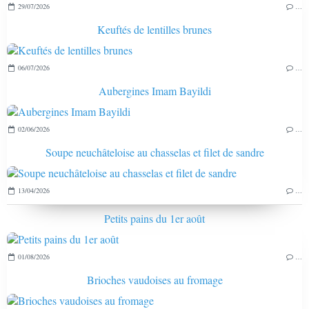
29/07/2026
…
Keuftés de lentilles brunes
06/07/2026
…
Aubergines Imam Bayildi
02/06/2026
…
Soupe neuchâteloise au chasselas et filet de sandre
13/04/2026
…
Petits pains du 1er août
01/08/2026
…
Brioches vaudoises au fromage