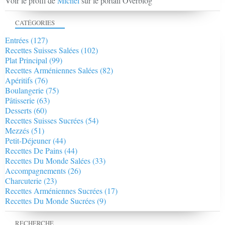
Voir le profil de
Michel
sur le portail Overblog
CATÉGORIES
Entrées
(127)
Recettes Suisses Salées
(102)
Plat Principal
(99)
Recettes Arméniennes Salées
(82)
Apéritifs
(76)
Boulangerie
(75)
Pâtisserie
(63)
Desserts
(60)
Recettes Suisses Sucrées
(54)
Mezzés
(51)
Petit-Déjeuner
(44)
Recettes De Pains
(44)
Recettes Du Monde Salées
(33)
Accompagnements
(26)
Charcuterie
(23)
Recettes Arméniennes Sucrées
(17)
Recettes Du Monde Sucrées
(9)
RECHERCHE