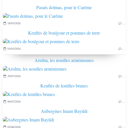
Pasuts dolmas, pour le Carême
18/03/2026
…
Keuftés de boulgour et pommes de terre
03/03/2026
…
Arishta, les nouilles arméniennes
29/07/2026
…
Keuftés de lentilles brunes
06/07/2026
…
Aubergines Imam Bayildi
02/06/2026
…