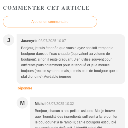
COMMENTER CET ARTICLE
Ajouter un commentaire
J
Jauneyris
03/07/2025 10:07
Bonjour, je suis étonnée que vous n’ayez pas fait tremper le
boulgour dans de l’eau chaude (équivalent au volume de
boulgour), sinon il reste craquant. J’en utilise souvent pour
différents plats notamment pour le taboulé et je le mouille
toujours (recette syrienne mais je mets plus de boulgour que le
plat d’origine). Agréable journée
Répondre
M
Michel
08/07/2025 10:32
Bonjour, chacun a ses petites astuces. Moi je trouve
que l'humidité des ingrédients suffisent à faire gonfler
le boulgour et à le ramollir, car le boulgour est du blé
concassé mais déjà cuit. A bientôt et bel été.