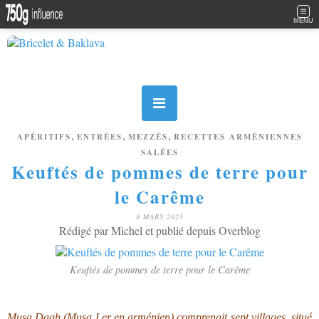
MENU
,
,
,
APÉRITIFS
ENTRÉES
MEZZÉS
RECETTES ARMÉNIENNES
SALÉES
Keuftés de pommes de terre pour
le Carême
8 MARS 2025
Rédigé par Michel et publié depuis Overblog
Keuftés de pommes de terre pour le Carême
Musa Dagh (Musa Ler en arménien) comprenait sept villages, situé