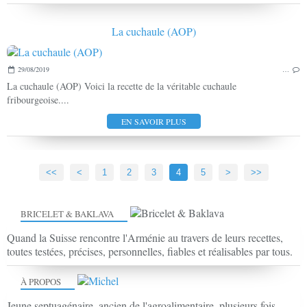
La cuchaule (AOP)
29/08/2019
…
La cuchaule (AOP) Voici la recette de la véritable cuchaule
fribourgeoise....
EN SAVOIR PLUS
<<
<
1
2
3
4
5
>
>>
BRICELET & BAKLAVA
Quand la Suisse rencontre l'Arménie au travers de leurs recettes,
toutes testées, précises, personnelles, fiables et réalisables par tous.
À PROPOS
Jeune septuagénaire, ancien de l'agroalimentaire, plusieurs fois