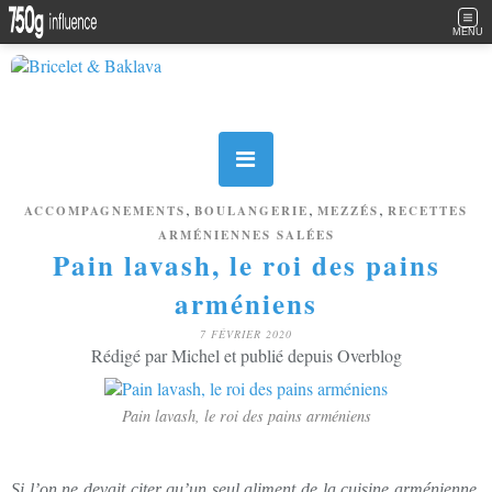
MENU
,
,
,
ACCOMPAGNEMENTS
BOULANGERIE
MEZZÉS
RECETTES
ARMÉNIENNES SALÉES
Pain lavash, le roi des pains
arméniens
7 FÉVRIER 2020
Rédigé par Michel et publié depuis Overblog
Pain lavash, le roi des pains arméniens
Si l’on ne devait citer qu’un seul aliment de la cuisine arménienne,