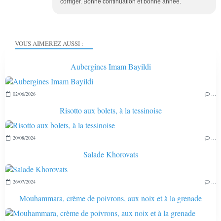
corriger. Bonne continuation et bonne année.
VOUS AIMEREZ AUSSI :
Aubergines Imam Bayildi
02/06/2026
…
Risotto aux bolets, à la tessinoise
20/08/2024
…
Salade Khorovats
26/07/2024
…
Mouhammara, crème de poivrons, aux noix et à la grenade