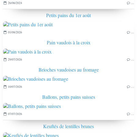
26/06/2024
…
Petits pains du 1er août
01/08/2026
…
Pain vaudois à la croix
29/07/2026
…
Brioches vaudoises au fromage
10/07/2026
…
Ballons, petits pains suisses
07/07/2026
…
Keuftés de lentilles brunes