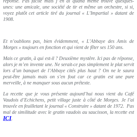
réponse. Pas facile mais j’'en ai quand même trouvé quelques-
unes: une amicale, une société de tir et même un orchestre, si si,
voyez plutôt cet article tiré du journal « L’Impartial » datant de
1908.
Et n’oublions pas, bien évidemment, « L’Abbaye des Amis de
Morges » toujours en fonction et qui vient de fêter ses 150 ans.
Mais ce gratin, à qui est-il ? Deuxième mystère. Ici pas de réponse,
alors je m’en invente une. Ne serait-ce pas simplement le plat servit
lors d’un banquet de l’Abbaye cités plus haut ? On ne le saura
peut-être jamais mais on s’en fout car ce gratin est une pure
merveille, à ne manquer sous aucun prétexte.
La recette que je vous présente aujourd’hui nous vient du Café
Vaudois d’Echichens, petit village juste à côté de Morges. Je l’ai
trouvée en feuilletant le journal « Construire » datant de 1972. Pas
mal de similitude avec le gratin vaudois au saucisson, la recette est
ICI
.