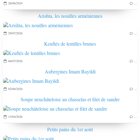
26/06/2024
…
Arishta, les nouilles arméniennes
29/07/2026
…
Keuftés de lentilles brunes
06/07/2026
…
Aubergines Imam Bayildi
02/06/2026
…
Soupe neuchâteloise au chasselas et filet de sandre
13/04/2026
…
Petits pains du 1er août