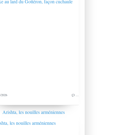
/2026
…
Arishta, les nouilles arméniennes