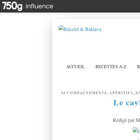
ACCUEIL
RECETTES A-Z
R
,
,
ACCOMPAGNEMENTS
APÉRITIFS
E
Le cav
Rédigé par Mi