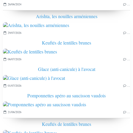
26/06/2024
…
Arishta, les nouilles arméniennes
29/07/2026
…
Keuftés de lentilles brunes
06/07/2026
…
Glace (anti-canicule) à l'avocat
01/07/2026
…
Pomponnettes apéro au saucisson vaudois
21/06/2026
…
Keuftés de lentilles brunes