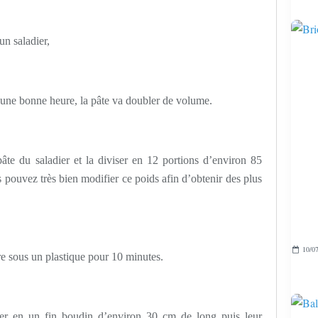
un saladier,
t une bonne heure, la pâte va doubler de volume.
pâte du saladier et la diviser en 12 portions d’environ 85
pouvez très bien modifier ce poids afin d’obtenir des plus
10/07
dre sous un plastique pour 10 minutes.
ger en un fin boudin d’environ 30 cm de long puis leur