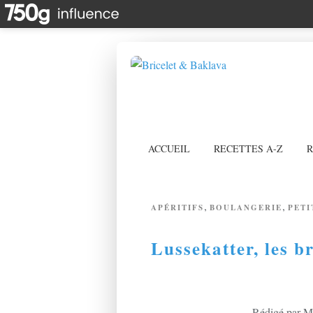
ACCUEIL
RECETTES A-Z
R
,
,
APÉRITIFS
BOULANGERIE
PETI
Lussekatter, les b
Rédigé par Mi