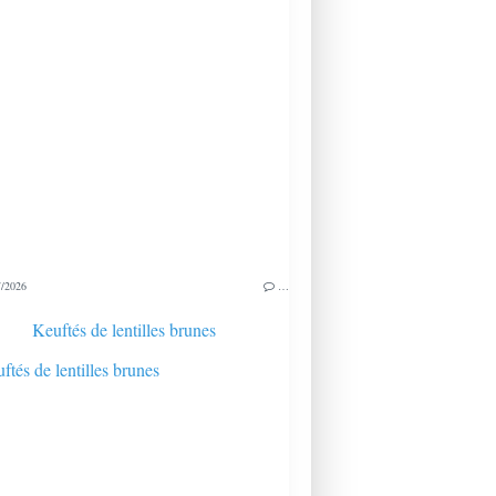
/2026
…
Keuftés de lentilles brunes