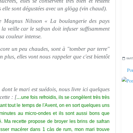
ucrées, elles se conservent très bien et restent
s elle sont dégustées avec un glögg (vin chaud).
e de Magnus Nilsson « La boulangerie des pays
la veille car le safran doit infuser suffisamment
a couleur intense.
ncore un peu chaudes, sont à "tomber par terre"
en plus, elles vont nous rappeler que c'est bientôt
06/07
Pom
dont le mari est suédois, nous livre ici quelques
cette : [
...
une fois refroidis, ils se congèlent très très
nt tout le temps de l'Avent, on en sort quelques uns
2 minutes au micro-ondes et ils sont aussi bons que
fé. Ma recette propose de broyer les brins de safran
aisser macérer dans 1 càs de rum, mon mari trouve