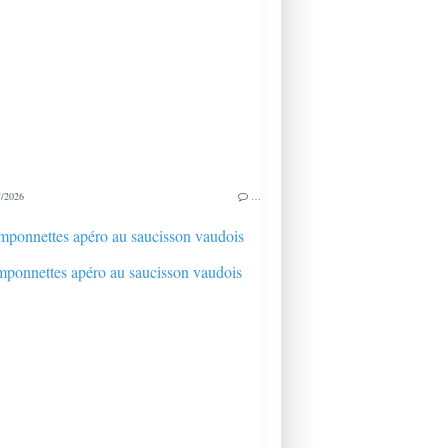
/2026
…
ponnettes apéro au saucisson vaudois