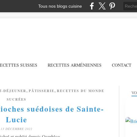
Tous nos blogs cuisine
ECETTES SUISSES
RECETTES ARMÉNIENNES
CONTACT
,
,
T-DÉJEUNER
PÂTISSERIE
RECETTES DU MONDE
VO
SUCRÉES
rioches suédoises de Sainte-
Lucie
13 DÉCEMBRE 2022
chel et publié depuis Overblog